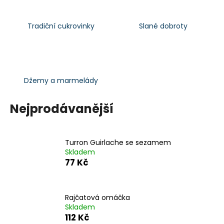
a
j
Tradiční cukrovinky
Slané dobroty
í
t
?
Džemy a marmelády
Nejprodávanější
HLEDAT
Turron Guirlache se sezamem
Skladem
D
77 Kč
o
p
o
Rajčatová omáčka
r
Skladem
u
112 Kč