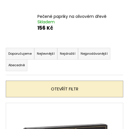
č
u
j
Pečené papriky na olivovém dřevě
e
Skladem
m
156 Kč
e
Ř
CAL
a
Y
Doporučujeme
Nejlevnější
Nejdražší
Nejprodávanější
CANTO
z
VERDEJO
Abecedně
e
FRIZZANTE
n
179
Kč
í
OTEVŘÍT FILTR
p
r
V
o
ý
d
p
u
i