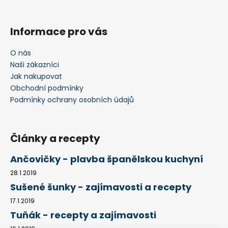
k
y
v
Informace pro vás
ý
p
O nás
i
Naši zákazníci
s
Jak nakupovat
u
Obchodní podmínky
Podmínky ochrany osobních údajů
Články a recepty
Ančovičky - plavba španělskou kuchyní
28.1.2019
Sušené šunky - zajímavosti a recepty
17.1.2019
Tuňák - recepty a zajímavosti