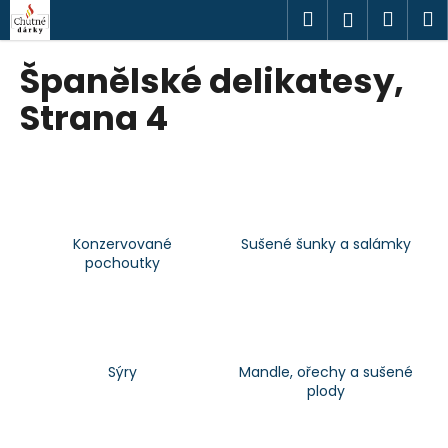
K
Přejít
Hledat
Náku
M
Přihlášen
na
o
obsah
Zpět
Zpět
košík
š
Španělské delikatesy
,
í
C
Strana 4
k
o
p
o
t
ř
Konzervované
Sušené šunky a salámky
e
pochoutky
b
u
j
e
Sýry
Mandle, ořechy a sušené
t
plody
e
n