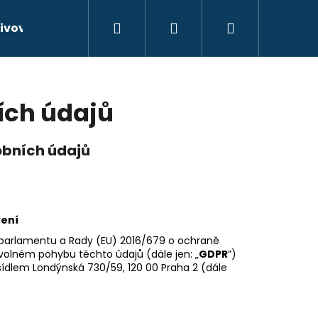
Hledat
Přihlášení
Nákupní
ivové oleje
Kontakty
Hodnocení obchodu
košík
ích údajů
bních údajů
vení
 parlamentu a Rady (EU) 2016/679 o ochraně
volném pohybu těchto údajů (dále jen: „
GDPR
”)
sídlem Londýnská 730/59, 120 00 Praha 2 (dále
ELIOR CRIANZA 2013