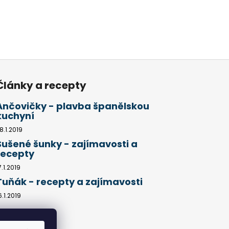
Články a recepty
Ančovičky - plavba španělskou
kuchyní
8.1.2019
Sušené šunky - zajímavosti a
recepty
7.1.2019
Tuňák - recepty a zajímavosti
6.1.2019