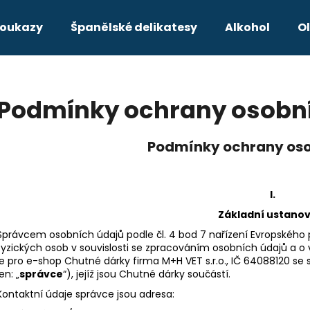
poukazy
Španělské delikatesy
Alkohol
Ol
Co potřebujete najít?
Podmínky ochrany osobn
HLEDAT
Podmínky ochrany oso
Doporučujeme
I.
Základní ustano
Správcem osobních údajů podle čl. 4 bod 7 nařízení Evropského
fyzických osob v souvislosti se zpracováním osobních údajů a o 
je pro e-shop Chutné dárky firma M+H VET s.r.o., IČ 64088120
se 
jen: „
správce
“), jejíž jsou Chutné dárky součástí.
Kontaktní údaje správce jsou adresa:
ALBARIÑO FAUSTINO RIVERO
MATARROMERA M