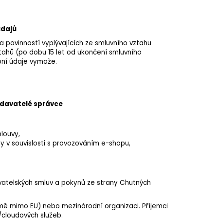
údajů
 povinností vyplývajících ze smluvního vztahu
tahů (po dobu 15 let od ukončení smluvního
bní údaje vymaže.
odavatelé správce
mlouvy,
by v souvislosti s provozováním e-shopu,
vatelských smluv a pokynů ze strany Chutných
mě mimo EU) nebo mezinárodní organizaci. Příjemci
/cloudových služeb.