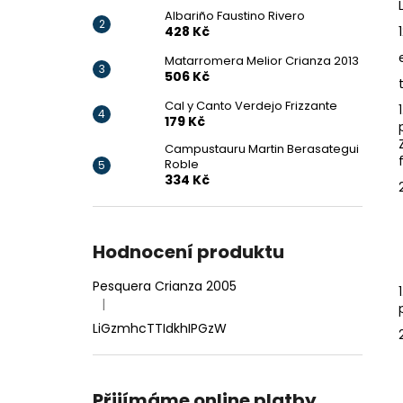
77 Kč
l
Albariño Faustino Rivero
428 Kč
Matarromera Melior Crianza 2013
506 Kč
Cal y Canto Verdejo Frizzante
179 Kč
Campustauru Martin Berasategui
Roble
334 Kč
Hodnocení produktu
Pesquera Crianza 2005
|
Hodnocení produktu je 5 z 5 hvězdiček.
LiGzmhcTTIdkhIPGzW
Přijímáme online platby