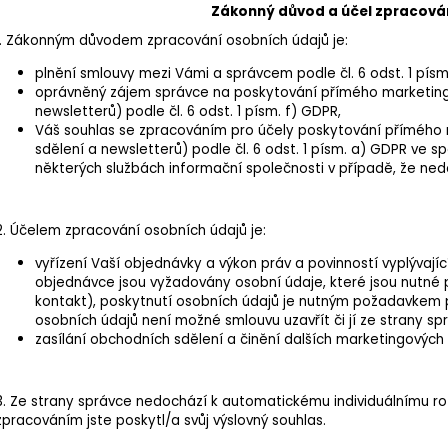
Zákonný důvod a účel zpracová
1. Zákonným důvodem zpracování osobních údajů je:
plnění smlouvy mezi Vámi a správcem podle čl. 6 odst. 1 písm
oprávněný zájem správce na poskytování přímého marketingu
newsletterů) podle čl. 6 odst. 1 písm. f) GDPR,
Váš souhlas se zpracováním pro účely poskytování přímého 
sdělení a newsletterů) podle čl. 6 odst. 1 písm. a) GDPR ve sp
některých službách informační společnosti v případě, že ned
2. Účelem zpracování osobních údajů je:
vyřízení Vaší objednávky a výkon práv a povinností vyplývají
objednávce jsou vyžadovány osobní údaje, které jsou nutné 
kontakt), poskytnutí osobních údajů je nutným požadavkem p
osobních údajů není možné smlouvu uzavřít či jí ze strany spr
zasílání obchodních sdělení a činění dalších marketingových a
3. Ze strany správce nedochází k automatickému individuálnímu ro
zpracováním jste poskytl/a svůj výslovný souhlas.