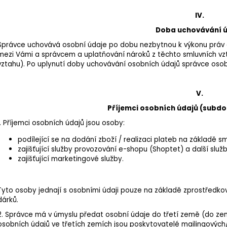
IV.
Doba uchovávání 
Správce uchovává osobní údaje
po dobu nezbytnou k výkonu práv a
mezi Vámi a správcem a uplatňování nároků z těchto smluvních vz
vztahu).
Po uplynutí doby uchovávání osobních údajů správce oso
V.
Příjemci osobních údajů (subd
1. Příjemci osobních údajů jsou osoby:
podílející se na dodání zboží / realizaci plateb na základě s
zajišťující služby provozování e-shopu (Shoptet) a další služ
zajišťující marketingové služby.
Tyto osoby jednají s osobními údaji pouze na základě zprostředko
dárků.
2.
Správce má v úmyslu předat osobní údaje do třetí země (do ze
osobních údajů ve třetích zemích jsou poskytovatelé mailingových