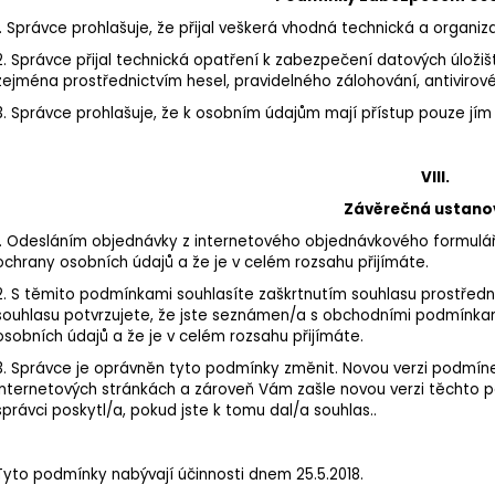
1. Správce prohlašuje, že přijal veškerá vhodná technická a organi
2. Správce přijal technická opatření k zabezpečení datových úložišť
zejména prostřednictvím hesel, pravidelného zálohování, antiviro
3. Správce prohlašuje, že k osobním údajům mají přístup pouze jí
VIII.
Závěrečná ustano
1. Odesláním objednávky z internetového objednávkového formulá
ochrany osobních údajů a že je v celém rozsahu přijímáte.
2. S těmito podmínkami souhlasíte zaškrtnutím souhlasu prostředn
souhlasu potvrzujete, že jste seznámen/a s obchodními podmínkami
osobních údajů a že je v celém rozsahu přijímáte.
3. Správce je oprávněn tyto podmínky změnit. Novou verzi podmíne
internetových stránkách a zároveň Vám zašle novou verzi těchto p
správci poskytl/a, pokud jste k tomu dal/a souhlas..
Tyto podmínky nabývají účinnosti dnem 25.5.2018.