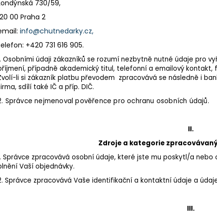
Londýnská 730/59,
428 Kč
506 Kč
120 00 Praha 2
email:
info@chutnedarky.cz,
telefon: +420 731 616 905.
1. Osobními údaji zákazníků se rozumí nezbytně nutné údaje pro vy
příjmení, případně akademický titul, telefonní a emailový kontakt,
Zvolí-li si zákazník platbu převodem zpracovává se následně i bank
firma, sdílí také IČ a příp. DIČ.
2. Správce nejmenoval pověřence pro ochranu osobních údajů.
II.
Zdroje a kategorie zpracovávan
1. Správce zpracovává osobní údaje, které jste mu poskytl/a nebo 
plnění Vaší objednávky.
2. Správce zpracovává Vaše identifikační a kontaktní údaje a údaj
III.