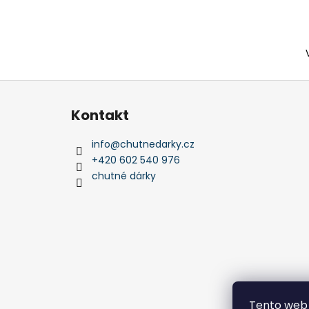
Z
á
Kontakt
p
a
info
@
chutnedarky.cz
t
+420 602 540 976
í
chutné dárky
Tento web 