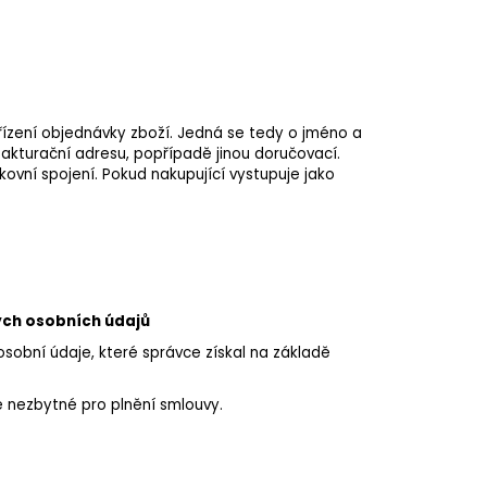
řízení objednávky zboží. Jedná se tedy o jméno a
 fakturační adresu, popřípadě jinou doručovací.
ovní spojení. Pokud nakupující vystupuje jako
ých osobních údajů
osobní údaje, které správce získal na základě
e nezbytné pro plnění smlouvy.