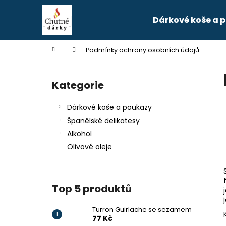
K
Přejít
na
o
Dárkové koše a 
obsah
Zpět
Zpět
š
do
do
í
Domů
Podmínky ochrany osobních údajů
k
obchodu
obchodu
P
o
Kategorie
Přeskočit
s
kategorie
t
Dárkové koše a poukazy
r
Španělské delikatesy
a
Alkohol
n
Olivové oleje
n
í
p
Top 5 produktů
a
n
Turron Guirlache se sezamem
TURRON GUIRLACHE SE SEZAMEM
77 Kč
e