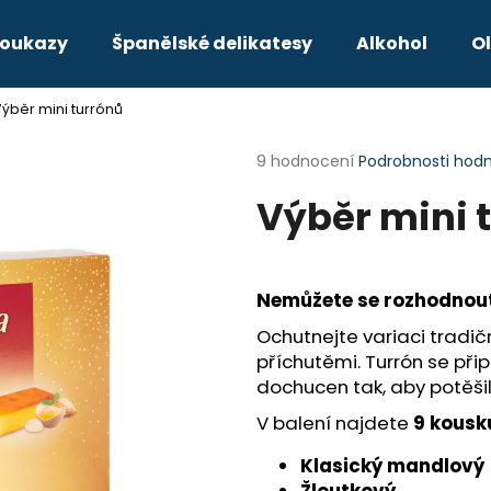
poukazy
Španělské delikatesy
Alkohol
Ol
ýběr mini turrónů
Co potřebujete najít?
Průměrné
9 hodnocení
Podrobnosti hod
hodnocení
Výběr mini 
produktu
HLEDAT
je
3,9
z
5
Doporučujeme
Nemůžete se rozhodnout, 
hvězdiček.
Ochutnejte variaci tradi
příchutěmi. Turrón se př
dochucen tak, aby potěši
V balení najdete
9 kousk
Klasický mandlový
ALBARIÑO FAUSTINO RIVERO
MATARROMERA M