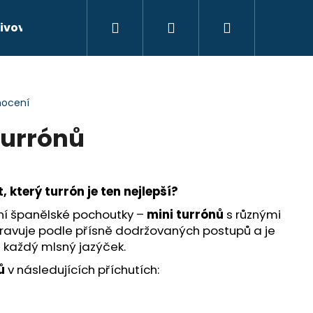
Hledat
Přihlášení
Nákupní
ivové oleje
Kontakty
Hodnocení obchodu
košík
nocení
turrónů
který turrón je ten nejlepší?
ční španělské pochoutky –
mini turrónů
s různými
ipravuje podle přísně dodržovaných postupů a je
l každý mlsný jazýček.
ů
v následujících příchutích:
ELIOR CRIANZA 2013