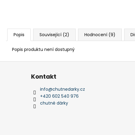
Popis
Související (2)
Hodnocení (9)
Di
Popis produktu není dostupný
Z
á
Kontakt
p
a
info
@
chutnedarky.cz
t
+420 602 540 976
í
chutné dárky