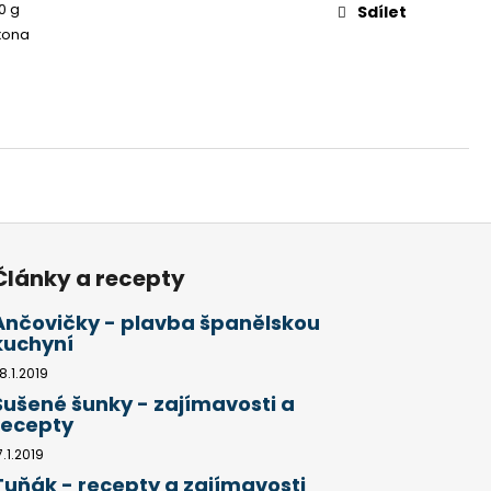
0 g
Sdílet
ixona
Články a recepty
Ančovičky - plavba španělskou
kuchyní
8.1.2019
Sušené šunky - zajímavosti a
recepty
7.1.2019
Tuňák - recepty a zajímavosti