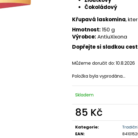
Žloutkový
428 Kč
506 Kč
Čokoládový
Křupavá laskomina
, kt
Hmotnost:
150 g
Výrobce:
AntiuXixona
Dopřejte si sladkou ce
Můžeme doručit do:
10.8.2026
Položka byla vyprodána…
Skladem
85 Kč
Měrná
cena:
Kategorie
:
Tradičn
EAN
:
841015