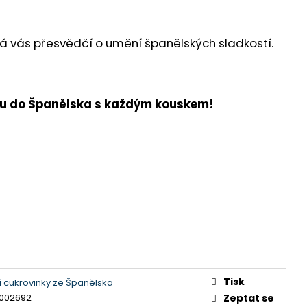
erá vás přesvědčí o umění španělských sladkostí.
stu do Španělska s každým kouskem!
Tisk
í cukrovinky ze Španělska
2002692
Zeptat se