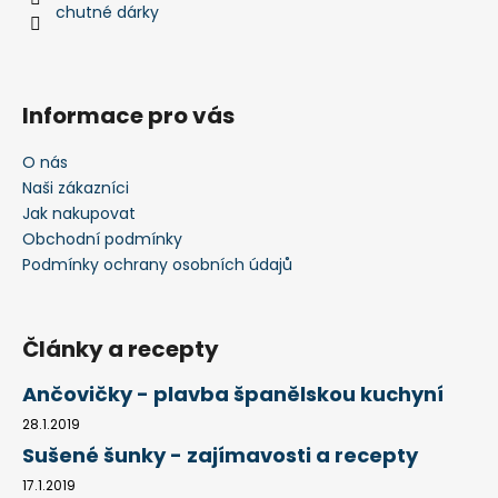
í
chutné dárky
p
r
v
k
Informace pro vás
y
v
O nás
ý
Naši zákazníci
p
i
Jak nakupovat
s
Obchodní podmínky
u
Podmínky ochrany osobních údajů
Články a recepty
Ančovičky - plavba španělskou kuchyní
28.1.2019
Sušené šunky - zajímavosti a recepty
17.1.2019