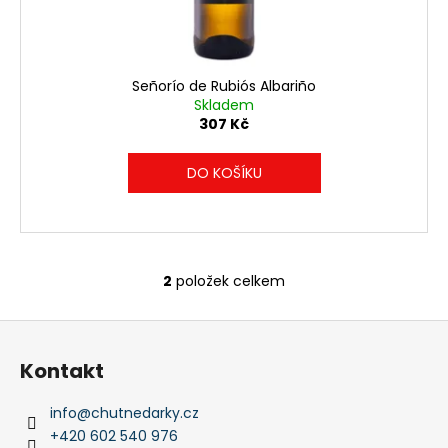
Señorío de Rubiós Albariño
Skladem
307 Kč
DO KOŠÍKU
2
položek celkem
O
v
Z
l
á
á
Kontakt
d
p
a
a
info
@
chutnedarky.cz
c
t
+420 602 540 976
í