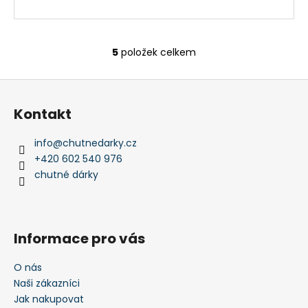
5
položek celkem
O
v
Z
l
á
á
Kontakt
d
p
a
a
info
@
chutnedarky.cz
c
t
+420 602 540 976
í
í
chutné dárky
p
r
v
k
Informace pro vás
y
v
O nás
ý
Naši zákazníci
p
i
Jak nakupovat