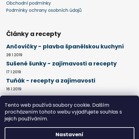
s
Obchodní podmínky
u
Podmínky ochrany osobních údajů
Články a recepty
Ančovičky - plavba španělskou kuchyní
28.1.2019
Sušené šunky - zajímavosti a recepty
17.1.2019
Tuňák - recepty a zajímavosti
16.1.2019
Tento web používá soubory cookie. Dalším
procházením tohoto webu vyjadřujete souhlas s
Kontakty
Obchodní podmínky
Jak nakupovat
Podmínky ochrany osobních údajů
Články a recepty
jejich používáním.
Nastavení