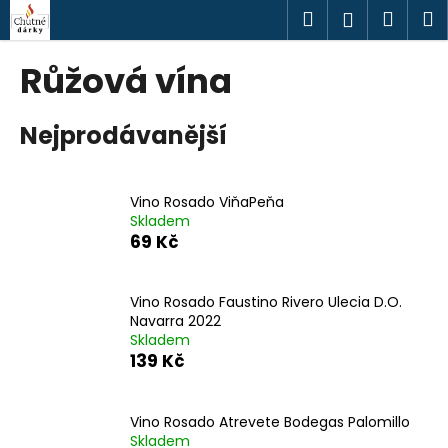
K
Přejít
Hledat
Náku
M
Přihlášen
na
o
obsah
Zpět
Zpět
košík
š
Růžová vína
í
C
k
Nejprodávanější
o
p
o
Vino Rosado ViňaPeňa
t
Skladem
ř
69 Kč
e
b
Vino Rosado Faustino Rivero Ulecia D.O.
u
Navarra 2022
j
Skladem
139 Kč
e
t
e
Vino Rosado Atrevete Bodegas Palomillo
n
Skladem