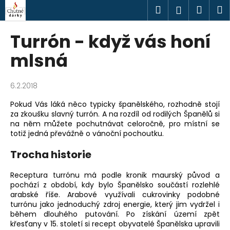
K
Přejít
Hledat
Náku
M
Přihlášen
na
o
obsah
Zpět
Zpět
košík
š
Turrón - když vás honí
í
C
mlsná
k
o
p
6.2.2018
o
Pokud Vás láká něco typicky španělského, rozhodně stojí
t
za zkoušku slavný turrón. A na rozdíl od rodilých Španělů si
ř
na něm můžete pochutnávat celoročně, pro místní se
e
totiž jedná převážně o vánoční pochoutku.
b
Trocha historie
u
j
Receptura turrónu má podle kronik maurský původ a
pochází z období, kdy bylo Španělsko součástí rozlehlé
e
arabské říše. Arabové využívali cukrovinky podobné
t
turrónu jako jednoduchý zdroj energie, který jim vydržel i
e
během dlouhého putování. Po získání území zpět
křesťany v 15. století si recept obyvatelé Španělska upravili
n