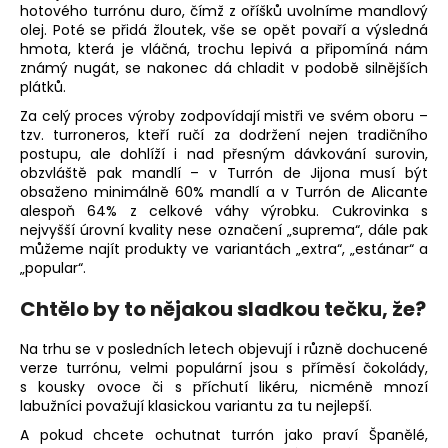
č
hotového turrónu duro, čímž z oříšků uvolníme mandlový
u
olej. Poté se přidá žloutek, vše se opět povaří a výsledná
j
hmota, která je vláčná, trochu lepivá a připomíná nám
e
známý nugát, se nakonec dá chladit v podobě silnějších
plátků.
m
e
Za celý proces výroby zodpovídají mistři ve svém oboru –
tzv. turroneros, kteří ručí za dodržení nejen tradičního
postupu, ale dohlíží i nad přesným dávkování surovin,
MATARROMERA
obzvláště pak mandlí – v Turrón de Jijona musí být
MELIOR
obsaženo minimálně 60% mandlí a v Turrón de Alicante
CRIANZA
alespoň 64% z celkové váhy výrobku. Cukrovinka s
2013
nejvyšší úrovní kvality nese označení „suprema“, dále pak
506
můžeme najít produkty ve variantách „extra“, „estánar“ a
Kč
„popular“.
Chtělo by to nějakou sladkou tečku, že?
Na trhu se v posledních letech objevují i různě dochucené
verze turrónu, velmi populární jsou s příměsí čokolády,
s kousky ovoce či s příchutí likéru, nicméně mnozí
labužníci považují klasickou variantu za tu nejlepší.
A pokud chcete ochutnat turrón jako praví Španělé,