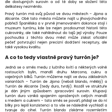
dle dostupných surovin a od té doby se složení této
a
delikatesy nezměnilo.
j
Pravý turrón má svůj původ ve dvou městech – Jijona a
í
Alicante. Obě tato města můžete najít u jihovýchodního
pobřeží Španělska a v prvně jmenovaném dokonce stojí i
t
muzeum turrónu, kde lze nejen prozkoumat historii této
?
cukrovinky, ale také nahlédnout do tajů její výroby. Pouze
pochoutka z těchto dvou měst může získat oficiální
pečeť potvrzující nejen precizní dodržení receptury, ale
také vysokou kvalitu.
A co to tedy vlastně pravý turrón je?
HLEDAT
Jedná se o směs medu z lučního kvítí a některých volně
rostoucích bylin, mandlí druhu Marcona, cukru a
vaječných bílků. Turrón můžeme najít ve dvou základních
D
variantách – Turrón de Jijona (neboli blando, měkký) a
o
Turrón de Alicante (tedy duro, tvrdý). Rozdíl ve struktuře
p
je dán jiným způsobem zpracování surovin. Křupavý
o
turrón duro vzniká spojením opražených celých mandlí
s medem a cukrem – tato směs se povaří, přidají se do ní
r
bílky pro lepší konzistenci a to vše se následně vychladí a
u
tvaruje do cihel. Turrón blando získáme rozemletím