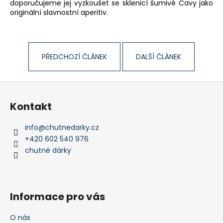
doporučujeme jej vyzkoušet se sklenicí šumivé Cavy jako
originální slavnostní aperitiv.
PŘEDCHOZÍ ČLÁNEK
DALŠÍ ČLÁNEK
Z
á
Kontakt
p
a
info
@
chutnedarky.cz
t
+420 602 540 976
í
chutné dárky
Informace pro vás
O nás