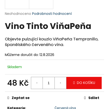
a
j
Průměrné
Neohodnoceno
Podrobnosti hodnocení
í
hodnocení
Vino Tinto ViňaPeňa
produktu
t
je
?
0,0
z
Objevte pulzující kouzlo ViñaPeña Tempranillo,
5
španělského červeného vína.
hvězdiček.
Můžeme doručit do:
12.8.2026
HLEDAT
Skladem
D
48 Kč
o
DO KOŠÍKU
p
Měrná
o
cena:
Zeptat se
Sdílet
r
u
Kategorie
:
Červená vína