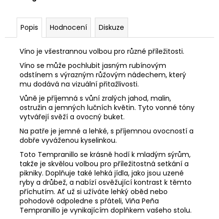
č
u
j
Popis
Hodnocení
Diskuze
e
m
Víno je všestrannou volbou pro různé příležitosti.
e
Víno se může pochlubit jasným rubínovým
odstínem s výrazným růžovým nádechem, který
ALBARIÑO
mu dodává na vizuální přitažlivosti.
FAUSTINO
Vůně je příjemná s vůní zralých jahod, malin,
RIVERO
ostružin a jemných lučních květin. Tyto vonné tóny
428
vytvářejí svěží a ovocný buket.
Kč
Na patře je jemné a lehké, s příjemnou ovocností a
dobře vyváženou kyselinkou.
Toto Tempranillo se krásně hodí k mladým sýrům,
takže je skvělou volbou pro příležitostná setkání a
pikniky. Doplňuje také lehká jídla, jako jsou uzené
ryby a drůbež, a nabízí osvěžující kontrast k těmto
příchutím. Ať už si užíváte lehký oběd nebo
pohodové odpoledne s přáteli, Viña Peña
Tempranillo je vynikajícím doplňkem vašeho stolu.