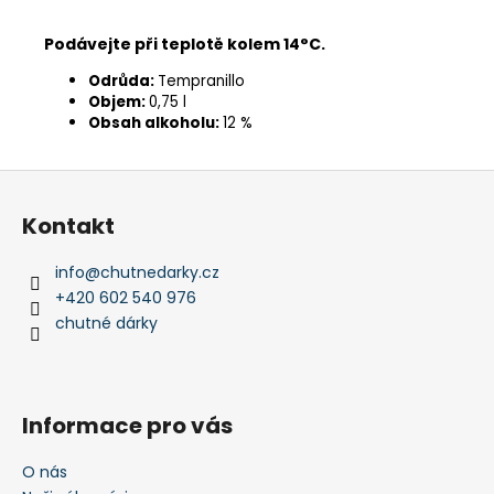
Podávejte při teplotě kolem 14°C.
Odrůda:
Tempranillo
Objem:
0,75 l
Obsah alkoholu:
12 %
Z
á
Kontakt
p
a
info
@
chutnedarky.cz
t
+420 602 540 976
í
chutné dárky
Informace pro vás
O nás