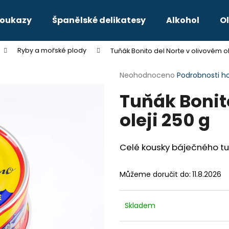
poukazy
Španělské delikatesy
Alkohol
Ol
Ryby a mořské plody
Tuňák Bonito del Norte v olivovém ol
Co potřebujete najít?
Průměrné
Neohodnoceno
Podrobnosti h
hodnocení
Tuňák Bonit
produktu
HLEDAT
je
oleji 250 g
0,0
z
5
Doporučujeme
hvězdiček.
Celé kousky báječného tuň
Můžeme doručit do:
11.8.2026
Skladem
ALBARIÑO FAUSTINO RIVERO
MATARROMERA M