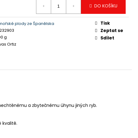
DO KOŠÍKU
Tisk
mořské plody ze Španělska
0232903
Zeptat se
00 g
Sdílet
as Ortiz
 k nechtěnému a zbytečnému úhynu jiných ryb.
kvalitě.