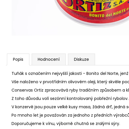
77 Kč
Popis
Hodnocení
Diskuze
Tuňák s označením nejvyšší jakosti - Bonito del Norte, 
Vše naloženo v prvotřídním olivovém oleji, který skvěle p
Conservas Ortiz zpracovává ryby tradičním způsobem a kla
Z toho důvodu volí sezónní kontrolovaný pobřežní rybolo
V konzervě jsou pouze velké kusy masa, žádná drť, jedná
Po mnoho let je považován za jednoho z předních výrobců 
Doporučujeme k vínu, výborně chutná se zralými sýry.