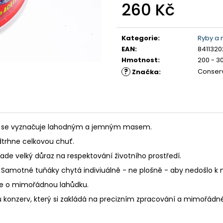
260 Kč
428 Kč
506 Kč
Měrná
cena:
Kategorie
:
Ryby a 
EAN
:
841132
Hmotnost
:
200 - 3
?
Conserv
Značka
:
jenž se vyznačuje lahodným a jemným masem.
odtrhne celkovou chuť.
de velký důraz na respektování životního prostředí.
v. Samotné tuňáky chytá indiviuálně - ne plošně - aby nedošlo
 se o mimořádnou lahůdku.
konzerv, který si zakládá na precizním zpracování a mimořádné 