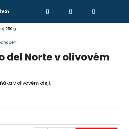
Hledat
Přihlášení
Nákupní
ivové oleje
Kontakty
Hodnocení obchodu
eji 250 g
košík
odnocení
o del Norte v olivovém
áka v olivovém oleji.
ELIOR CRIANZA 2013