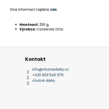
Více informací najdete
zde
.
Hmotnost:
250 g,
Výrobce:
Conservas Ortiz.
Z
á
Kontakt
p
a
info
@
chutnedarky.cz
t
+420 602 540 976
í
chutné dárky