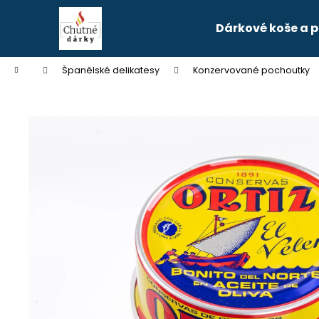
K
Přejít
na
o
Dárkové koše a 
obsah
Zpět
Zpět
š
do
do
í
Domů
Španělské delikatesy
Konzervované pochoutky
k
obchodu
obchodu
TURRON GUIRLACHE SE SEZAMEM