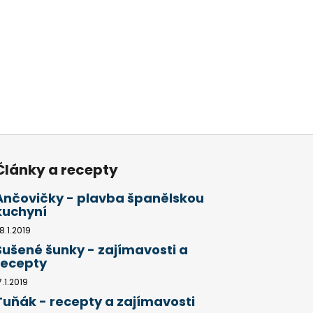
Články a recepty
Ančovičky - plavba španělskou
kuchyní
8.1.2019
Sušené šunky - zajímavosti a
recepty
7.1.2019
Tuňák - recepty a zajímavosti