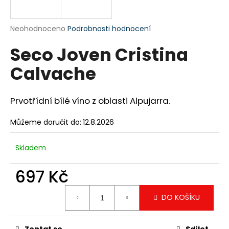
a
j
Průměrné
Neohodnoceno
Podrobnosti hodnocení
í
hodnocení
Seco Joven Cristina
produktu
t
je
?
Calvache
0,0
z
5
hvězdiček.
Prvotřídní bílé víno z oblasti Alpujarra.
HLEDAT
Můžeme doručit do:
12.8.2026
Skladem
D
697 Kč
o
p
Měrná
o
DO KOŠÍKU
cena:
r
u
Zeptat se
Sdílet