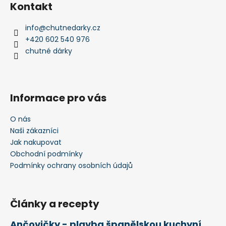
á
Kontakt
p
a
info
@
chutnedarky.cz
t
+420 602 540 976
í
chutné dárky
Informace pro vás
O nás
Naši zákazníci
Jak nakupovat
Obchodní podmínky
Podmínky ochrany osobních údajů
Články a recepty
Ančovičky - plavba španělskou kuchyní