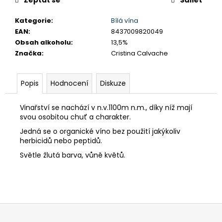
č
u
Kategorie
:
Bílá vína
j
EAN
:
8437009820049
e
Obsah alkoholu
:
13,5%
m
Značka
:
Cristina Calvache
e
Popis
Hodnocení
Diskuze
CAL
Y
CANTO
Vinařství se nachází v n.v.1100m n.m., díky níž mají
VERDEJO
svou osobitou chuť a charakter.
FRIZZANTE
Jedná se o organické víno bez použití jakýkoliv
179
Kč
herbicidů nebo peptidů.
Světle žlutá barva, vůně květů.
Z