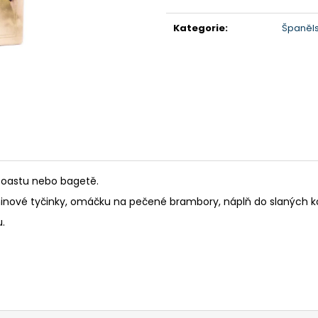
Měrná
428 Kč
506 Kč
cena:
Kategorie
:
Španěls
toastu nebo bagetě.
eninové tyčinky, omáčku na pečené brambory, náplň do slaných ko
u.