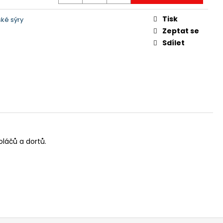
Tisk
ké sýry
Zeptat se
Sdílet
láčů a dortů.