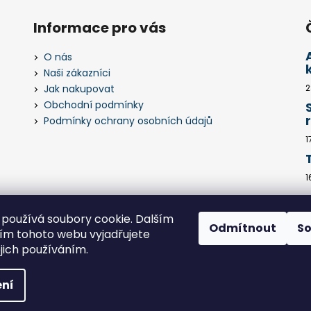
Informace pro vás
O nás
Naši zákazníci
Jak nakupovat
2
Obchodní podmínky
Podmínky ochrany osobních údajů
1
1
používá soubory cookie. Dalším
Odmítnout
S
ní podmínky
Jak nakupovat
Podmínky ochrany osobních úda
m tohoto webu vyjadřujete
ejich používáním.
yhrazena.
Upravit nastavení cookies
ní