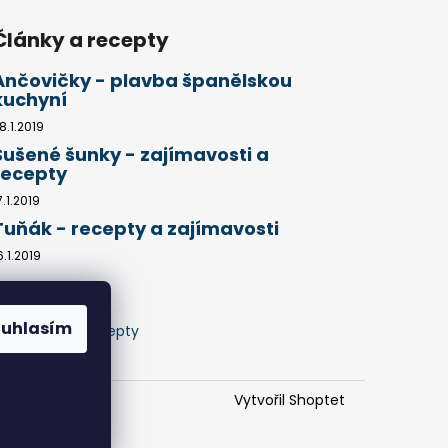
Články a recepty
Ančovičky - plavba španělskou
kuchyní
8.1.2019
Sušené šunky - zajímavosti a
recepty
7.1.2019
Tuňák - recepty a zajímavosti
6.1.2019
ouhlasím
jů
Články a recepty
Vytvořil Shoptet