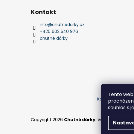
Z
á
Kontakt
p
a
info
@
chutnedarky.cz
t
+420 602 540 976
í
chutné dárky
Tento web 
Kontakty
Obchod
procházení
souhlas s j
Copyright 2026
Chutné dárky
. Všechna práva v
Nastave