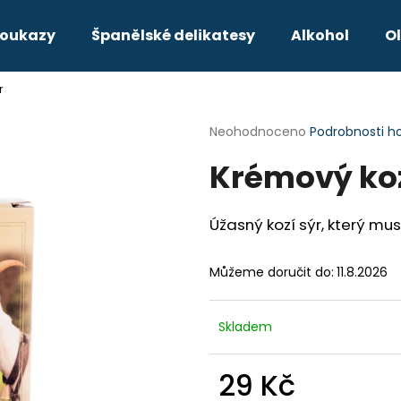
poukazy
Španělské delikatesy
Alkohol
Ol
r
Co potřebujete najít?
Průměrné
Neohodnoceno
Podrobnosti h
hodnocení
Krémový koz
produktu
HLEDAT
je
0,0
z
Úžasný kozí sýr, který mus
5
Doporučujeme
hvězdiček.
Můžeme doručit do:
11.8.2026
Skladem
29 Kč
ALBARIÑO FAUSTINO RIVERO
MATARROMERA M