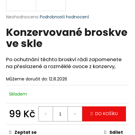
a
j
Průměrné
Neohodnoceno
Podrobnosti hodnocení
í
hodnocení
Konzervované broskve
produktu
t
je
?
ve skle
0,0
z
5
hvězdiček.
Po ochutnání těchto broskví rádi zapomenete
na přeslazené a rozměklé ovoce z konzervy,
HLEDAT
Můžeme doručit do:
12.8.2026
Skladem
D
o
p
99 Kč
DO KOŠÍKU
o
Měrná
r
cena:
u
Zeptat se
Sdílet