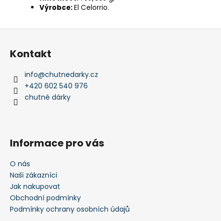
Výrobce:
El Celorrio.
Z
á
Kontakt
p
a
info
@
chutnedarky.cz
t
+420 602 540 976
í
chutné dárky
Informace pro vás
O nás
Naši zákazníci
Jak nakupovat
Obchodní podmínky
Podmínky ochrany osobních údajů