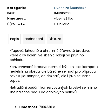
č
u
Kategorie
:
Ovoce ze Španělska
j
EAN
:
8411916200866
e
Hmotnost
:
více než 1 kg
m
?
El Cellorio
Značka
:
e
Popis
Hodnocení
Diskuze
CAL
Y
CANTO
Křupavé, lahodné a ohromně šťavnaté broskve,
VERDEJO
které díky balení ve sklenici lákají od prvního
FRIZZANTE
pohledu.
179
Konzervované broskve nemusí být jen jako kompot k
Kč
nedělnímu obědu, ale báječně se hodí pro přípravu
osvěžující sangrie, do dezertů, ale i jako součást
tapas.
Netradiční podání konzervovaných broskví se mimo
jiné báječně hodí i do dárkových balíčků.
Hmotnost:
700/330 g,