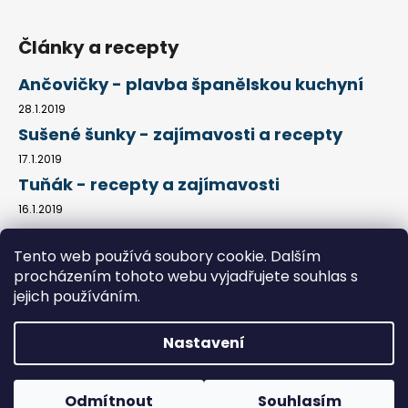
Články a recepty
Ančovičky - plavba španělskou kuchyní
28.1.2019
Sušené šunky - zajímavosti a recepty
17.1.2019
Tuňák - recepty a zajímavosti
16.1.2019
Tento web používá soubory cookie. Dalším
procházením tohoto webu vyjadřujete souhlas s
Kontakty
Obchodní podmínky
Jak nakupovat
Podmínky ochrany osobních údajů
Články a recepty
jejich používáním.
Nastavení
Vytvořil Shoptet
Copyright 2026
Chutné dárky
. Všechna práva vyhrazena.
Odmítnout
Souhlasím
Upravit nastavení cookies