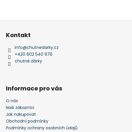
Z
á
Kontakt
p
a
info
@
chutnedarky.cz
t
+420 602 540 976
í
chutné dárky
Informace pro vás
O nás
Naši zákazníci
Jak nakupovat
Obchodní podmínky
Podmínky ochrany osobních údajů