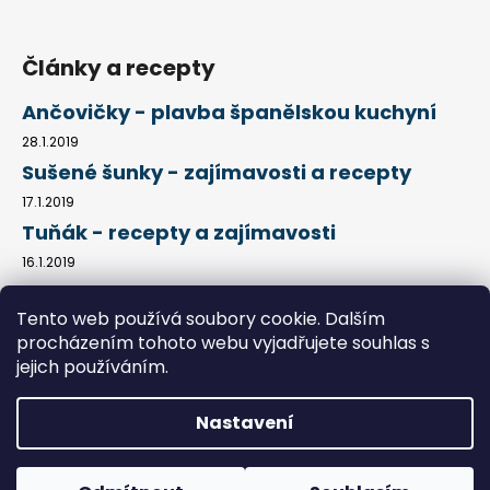
Články a recepty
Ančovičky - plavba španělskou kuchyní
28.1.2019
Sušené šunky - zajímavosti a recepty
17.1.2019
Tuňák - recepty a zajímavosti
16.1.2019
Tento web používá soubory cookie. Dalším
procházením tohoto webu vyjadřujete souhlas s
Kontakty
Obchodní podmínky
Jak nakupovat
Podmínky ochrany osobních údajů
Články a recepty
jejich používáním.
Nastavení
Vytvořil Shoptet
Copyright 2026
Chutné dárky
. Všechna práva vyhrazena.