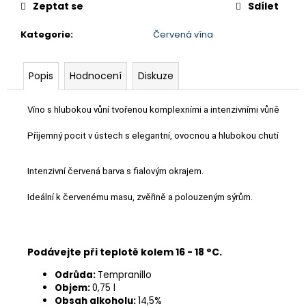
č
Zeptat se
Sdílet
u
j
Kategorie
:
Červená vína
e
m
e
Popis
Hodnocení
Diskuze
Víno s hlubokou vůní tvořenou komplexními a intenzivními vůněmi čer
CAMPUSTAURU
MARTIN
Příjemný pocit v ústech s elegantní, ovocnou a hlubokou chutí. 
BERASATEGUI
ROBLE
334
Intenzivní červená barva s fialovým okrajem.
Kč
Ideální k červenému masu, zvěřině a polouzeným sýrům.
Podávejte při teplotě kolem 16 - 18 °C.
Odrůda:
Tempranillo
Objem:
0,75 l
Obsah alkoholu:
14,5%