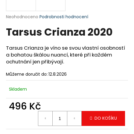
a
j
Průměrné
Neohodnoceno
Podrobnosti hodnocení
í
hodnocení
Tarsus Crianza 2020
produktu
t
je
?
0,0
z
Tarsus Crianza je víno se svou vlastní osobností
5
a bohatou škálou nuancí, které při každém
hvězdiček.
ochutnání jen přibývají.
HLEDAT
Můžeme doručit do:
12.8.2026
Skladem
D
o
496 Kč
p
Měrná
o
DO KOŠÍKU
cena:
r
u