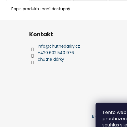
Popis produktu není dostupný
Z
á
Kontakt
p
a
info
@
chutnedarky.cz
t
+420 602 540 976
í
chutné dárky
Tento web 
Kontakty
Obchod
procházení
souhlas s j