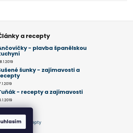
Články a recepty
Ančovičky - plavba španělskou
kuchyní
8.1.2019
Sušené šunky - zajímavosti a
recepty
7.1.2019
Tuňák - recepty a zajímavosti
6.1.2019
ouhlasím
jů
Články a recepty