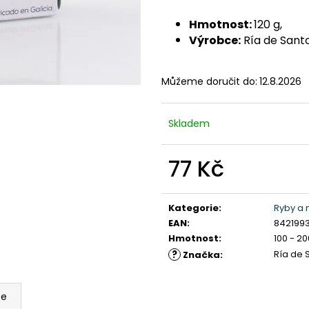
428 Kč
506 Kč
Hmotnost:
120 g,
Výrobce:
Ría de Sant
Můžeme doručit do:
12.8.2026
Skladem
77 Kč
Měrná
cena:
Kategorie
:
Ryby a 
EAN
:
842199
Hmotnost
:
100 - 20
?
Ría de 
Značka
:
ze