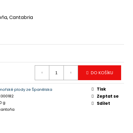
oňa, Cantabria
DO KOŠÍKU
Tisk
mořské plody ze Španělska
3300182
Zeptat se
0 g
Sdílet
Santoňa