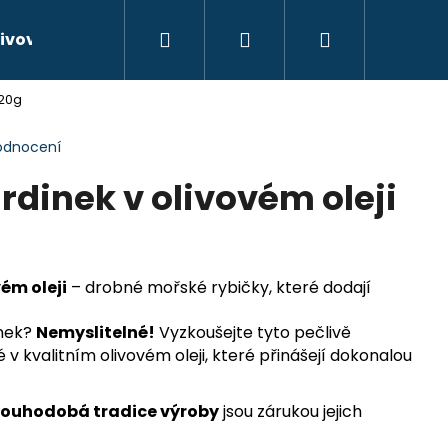
Hledat
Přihlášení
Nákupní
ivové oleje
Kontakty
Hodnocení obchodu
120g
košík
odnocení
rdinek v olivovém oleji
ém oleji
– drobné mořské rybičky, které dodají
inek?
Nemyslitelné!
Vyzkoušejte tyto pečlivě
 v kvalitním olivovém oleji, které přinášejí dokonalou
dlouhodobá tradice výroby
jsou zárukou jejich
ELIOR CRIANZA 2013