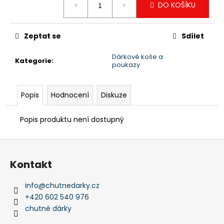
DO KOŠÍKU
cena:
Zeptat se
Sdílet
Dárkové koše a
Kategorie
:
poukazy
Popis
Hodnocení
Diskuze
Popis produktu není dostupný
Z
á
Kontakt
p
a
info
@
chutnedarky.cz
t
+420 602 540 976
í
chutné dárky