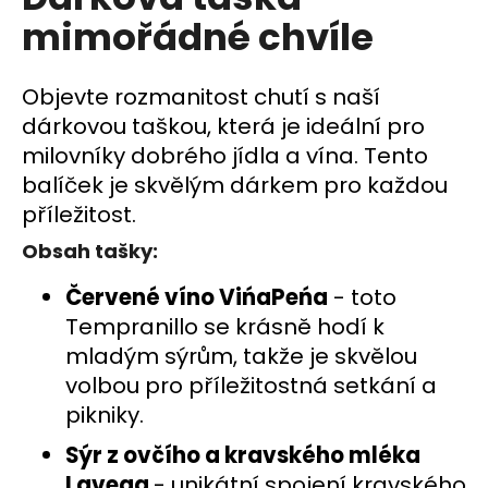
je
a
mimořádné chvíle
0,0
z
j
5
í
hvězdiček.
Objevte rozmanitost chutí s naší
t
dárkovou taškou, která je ideální pro
?
milovníky dobrého jídla a vína. Tento
balíček je skvělým dárkem pro každou
příležitost.
Obsah tašky:
HLEDAT
Červené víno VińaPeńa
- toto
Tempranillo se krásně hodí k
D
mladým sýrům, takže je skvělou
o
volbou pro příležitostná setkání a
p
pikniky.
o
r
Sýr z ovčího a kravského mléka
u
Lavega
- unikátní spojení kravského