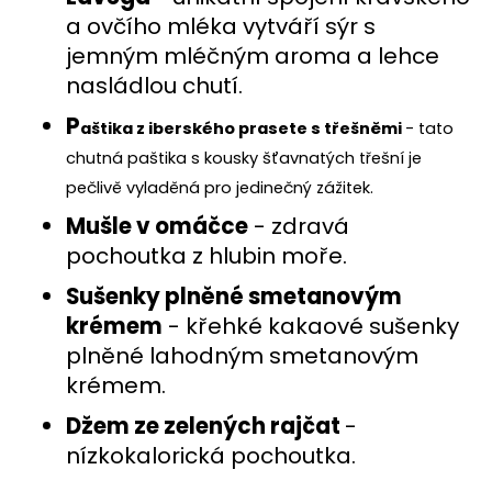
č
a ovčího mléka vytváří sýr s
u
j
jemným mléčným aroma a lehce
e
nasládlou chutí.
m
e
P
aštika z iberského prasete s třešněmi
- tato
chutná paštika s kousky šťavnatých třešní je
CAMPUSTAURU
pečlivě vyladěná pro jedinečný zážitek.
MARTIN
Mušle v omáčce
- zdravá
BERASATEGUI
ROBLE
pochoutka z hlubin moře.
334
Kč
Sušenky plněné smetanovým
krémem
- křehké kakaové sušenky
plněné lahodným smetanovým
krémem.
Džem ze zelených rajčat
-
nízkokalorická pochoutka.