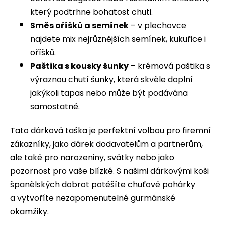
č
u
který podtrhne bohatost chuti.
j
Směs oříšků a semínek
– v plechovce
e
najdete mix nejrůznějších semínek, kukuřice i
m
oříšků.
e
Paštika s kousky šunky
– krémová paštika s
výraznou chutí šunky, která skvěle doplní
CAL
jakýkoli tapas nebo může být podávána
Y
CANTO
samostatně.
VERDEJO
FRIZZANTE
Tato dárková taška je perfektní volbou pro firemní
179
Kč
zákazníky, jako dárek dodavatelům a partnerům,
ale také pro narozeniny, svátky nebo jako
pozornost pro vaše blízké. S našimi dárkovými koši
španělských dobrot potěšíte chuťové pohárky
a vytvoříte nezapomenutelné gurmánské
okamžiky.