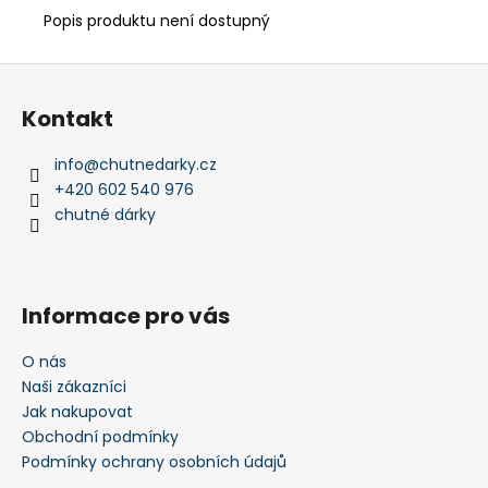
Popis produktu není dostupný
Z
á
Kontakt
p
a
info
@
chutnedarky.cz
t
+420 602 540 976
í
chutné dárky
Informace pro vás
O nás
Naši zákazníci
Jak nakupovat
Obchodní podmínky
Podmínky ochrany osobních údajů