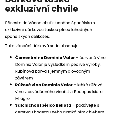
je
a
exkluzivní chvíle
0,0
z
j
5
í
hvězdiček.
Přineste do Vánoc chuť slunného Španělska s
t
exkluzivní dárkovou taškou plnou lahodných
?
španělských delikates.
Tato vánoční dárková sada obsahuje:
Červené víno Dominio Valor
– č
ervené víno
HLEDAT
Dominio Valor je výsledkem pečlivé výroby.
Rubínová barva s jemným a ovocným
závěrem
.
D
Růžové víno Dominio Valor
– lehké růžové
o
p
víno z osvědčeného vinařství Bodegas Isidro
o
Milagro.
r
Salchichon Ibérico Bellota
– podávejte s
u
čerstvou bagetou nebo rustikálním chlebem,