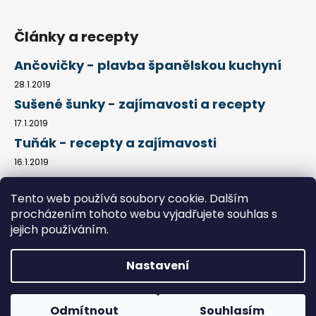
Články a recepty
Ančovičky - plavba španělskou kuchyní
28.1.2019
Sušené šunky - zajímavosti a recepty
17.1.2019
Tuňák - recepty a zajímavosti
16.1.2019
Tento web používá soubory cookie. Dalším
procházením tohoto webu vyjadřujete souhlas s
Kontakty
Obchodní podmínky
Jak nakupovat
Podmínky ochrany osobních údajů
Články a recepty
jejich používáním.
Nastavení
Vytvořil Shoptet
Copyright 2026
Chutné dárky
. Všechna práva vyhrazena.
Odmítnout
Souhlasím
Upravit nastavení cookies